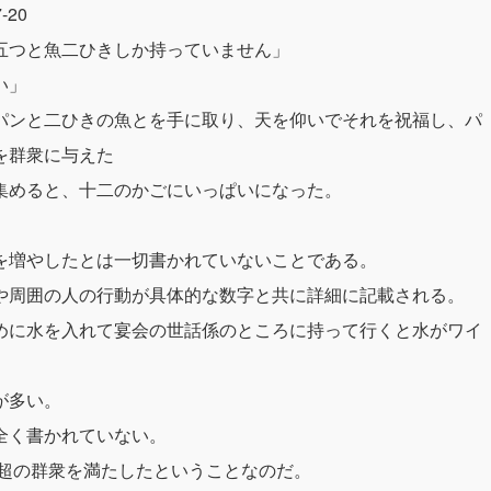
-20
五つと魚二ひきしか持っていません」
い」
パンと二ひきの魚とを手に取り、天を仰いでそれを祝福し、パ
を群衆に与えた
集めると、十二のかごにいっぱいになった。
を増やしたとは一切書かれていないことである。
や周囲の人の行動が具体的な数字と共に詳細に記載される。
めに水を入れて宴会の世話係のところに持って行くと水がワイ
が多い。
全く書かれていない。
人超の群衆を満たしたということなのだ。