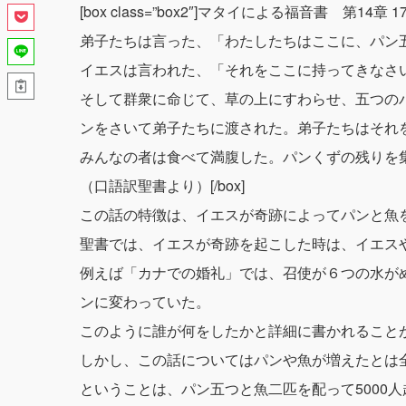
[box class=”box2″]マタイによる福音書 第14章 17
弟子たちは言った、「わたしたちはここに、パン
イエスは言われた、「それをここに持ってきなさ
そして群衆に命じて、草の上にすわらせ、五つの
ンをさいて弟子たちに渡された。弟子たちはそれ
みんなの者は食べて満腹した。パンくずの残りを
（口語訳聖書より）[/box]
この話の特徴は、イエスが奇跡によってパンと魚
聖書では、イエスが奇跡を起こした時は、イエス
例えば「カナでの婚礼」では、召使が６つの水が
ンに変わっていた。
このように誰が何をしたかと詳細に書かれること
しかし、この話についてはパンや魚が増えたとは
ということは、パン五つと魚二匹を配って5000