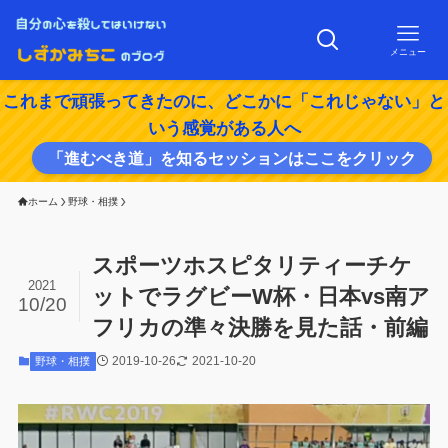
メニュー
これまで頑張ってきたのに、どこかに「これじゃない」と
いう感覚がある人へ
「進むべき道」を知るセッションはここをクリック
ホーム
野球・相撲
スポーツホスピタリティーチケ
2021
ットでラグビーW杯・日本vs南ア
10/20
フリカの準々決勝を見た話・前編
2019-10-26
2021-10-20
野球・相撲