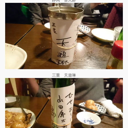
静岡 喜久酔
三重 天遊琳