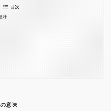
目次
意味
当の意味