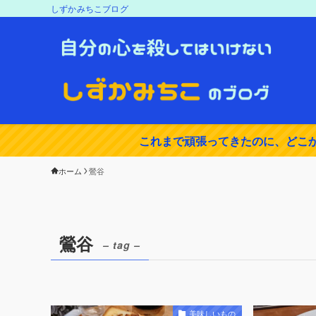
しずかみちこブログ
これまで頑張ってきたのに、どこ
ホーム
鶯谷
鶯谷
– tag –
美味しいもの