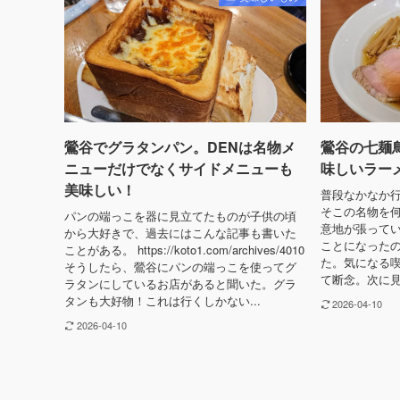
鶯谷でグラタンパン。DENは名物メ
鶯谷の七麺
ニューだけでなくサイドメニューも
味しいラー
美味しい！
普段なかなか
そこの名物を
パンの端っこを器に見立てたものが子供の頃
意地が張って
から大好きで、過去にはこんな記事も書いた
ことになった
ことがある。 https://koto1.com/archives/4010
た。気になる
そうしたら、鶯谷にパンの端っこを使ってグ
て断念。次に見
ラタンにしているお店があると聞いた。グラ
タンも大好物！これは行くしかない...
2026-04-10
2026-04-10