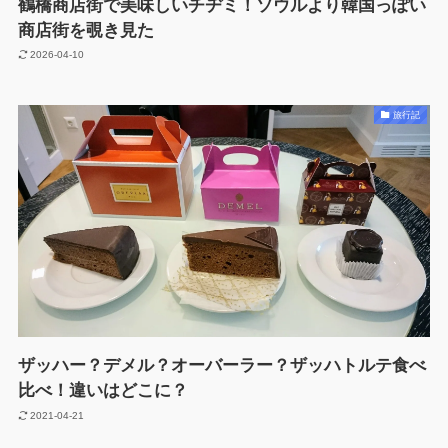
鶴橋商店街で美味しいチヂミ！ソウルより韓国っぽい
商店街を覗き見た
2026-04-10
旅行記
ザッハー？デメル？オーバーラー？ザッハトルテ食べ
比べ！違いはどこに？
2021-04-21